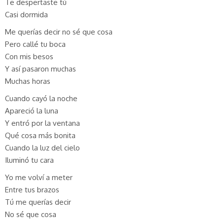
Te despertaste tú
Casi dormida
Me querías decir no sé que cosa
Pero callé tu boca
Con mis besos
Y así pasaron muchas
Muchas horas
Cuando cayó la noche
Apareció la luna
Y entró por la ventana
Qué cosa más bonita
Cuando la luz del cielo
Iluminó tu cara
Yo me volví a meter
Entre tus brazos
Tú me querías decir
No sé que cosa